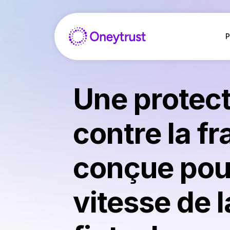
Saltar
al
Contenido
P
Une protec
contre la f
conçue pour
vitesse de l