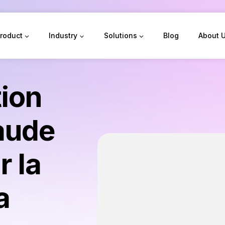
roduct
Industry
Solutions
Blog
About 
tion
raude
 la
a