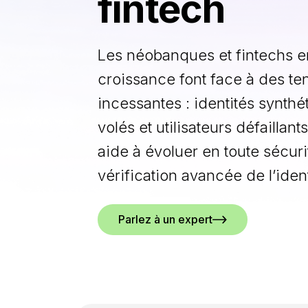
fintech
Les néobanques et fintechs e
croissance font face à des te
incessantes : identités synthét
volés et utilisateurs défaillan
aide à évoluer en toute sécur
vérification avancée de l’ident
Parlez à un expert