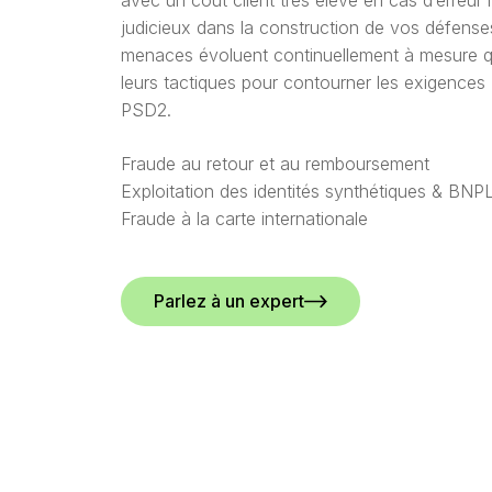
avec un coût client très élevé en cas d’erreur
judicieux dans la construction de vos défense
menaces évoluent continuellement à mesure q
leurs tactiques pour contourner les exigences
PSD2.
Fraude au retour et au remboursement
Exploitation des identités synthétiques & BNP
Fraude à la carte internationale
Parlez à un expert