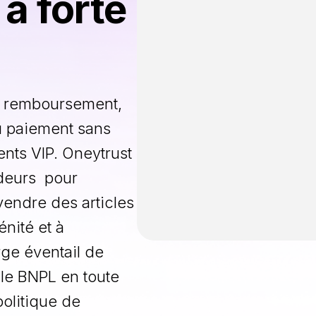
 à forte
u remboursement,
au paiement sans
ents VIP. Oneytrust
udeurs pour
vendre des articles
nité et à
rge éventail de
le BNPL en toute
politique de