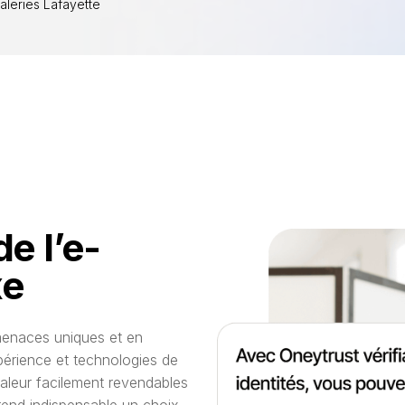
leries Lafayette
e l’e-
xe
menaces uniques et en
périence et technologies de
aleur facilement revendables