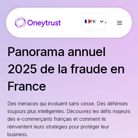
Aller
au
contenu
FR
FR
ENG
ES
Panorama annuel
IT
NL
2025 de la fraude en
PT
France
RO
Des menaces qui évoluent sans cesse. Des défenses
toujours plus intelligentes. Découvrez les défis majeurs
des e-commerçants français et comment ils
réinventent leurs stratégies pour protéger leur
business.