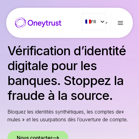
Aller
au
contenu
FR
FR
ENG
ES
Vérification d’identité
IT
digitale pour les
NL
PT
banques. Stoppez la
RO
fraude à la source.
Bloquez les identités synthétiques, les comptes de«
mules » et les usurpations dès l’ouverture de compte.
Nous contacter