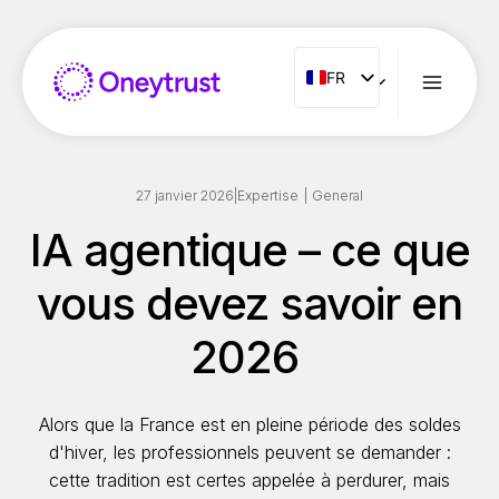
Aller
au
contenu
FR
FR
ENG
ES
IT
27 janvier 2026
|
Expertise
|
General
NL
IA agentique – ce que
PT
vous devez savoir en
RO
2026
Alors que la France est en pleine période des soldes
d'hiver, les professionnels peuvent se demander :
cette tradition est certes appelée à perdurer, mais