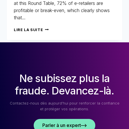
at this Round Table, 72% of e-retailers are
profitable or break-even, which clearly shows
that…
25
LIRE LA SUITE
ANS
DE
LUTTE
CONTRE
LA
FRAUDE
:
Ne subissez plus la
RÉTROSPECTIVE,
MUTATIONS
ET
fraude. Devancez-là.
AVENIR
DU
E-
Contactez-nous dès aujourd’hui pour renforcer la confiance
COMMERCE
et protéger vos opérations.
Parler à un expert