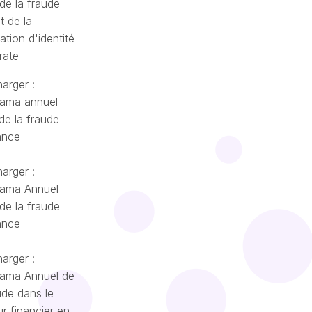
de la fraude
t de la
cation d'identité
rate
arger :
ama annuel
de la fraude
ance
arger :
ama Annuel
de la fraude
ance
arger :
ama Annuel de
ude dans le
r financier en
Română