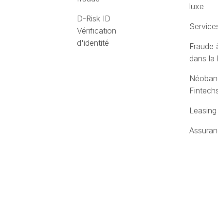
luxe
D-Risk ID
Service
Vérification
d'identité
Fraude à
dans la
Néoban
Fintech
Leasing 
Assura