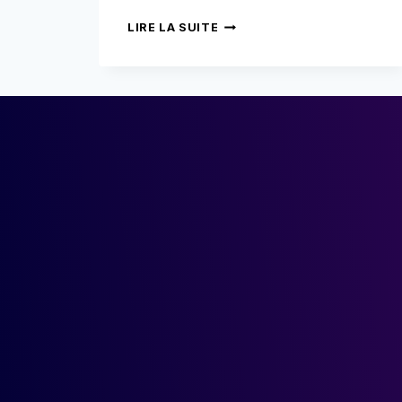
QU’EST
LIRE LA SUITE
CE
QUE
LA
FRAUDE
PAR
IDENTITÉ
SYNTHÉTIQUE
?