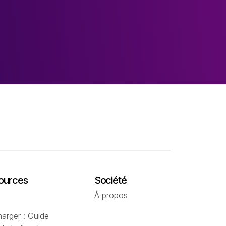
ources
Société
À propos
harger : Guide