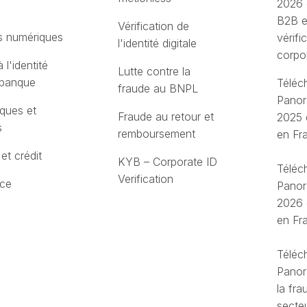
2026 
B2B e
Vérification de
s numériques
vérifi
l'identité digitale
corpo
 l'identité
Lutte contre la
 banque
Téléch
fraude au BNPL
Panor
ques et
Fraude au retour et
2025 
s
remboursement
en Fr
et crédit
KYB – Corporate ID
Téléch
Verification
nce
Panor
2026 
en Fr
Téléch
Panor
la fra
secteu