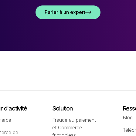
Parler à un expert
 d'activité
Solution
Ress
Blog
erce
Fraude au paiement
et Commerce
Téléc
erce de
frictionless