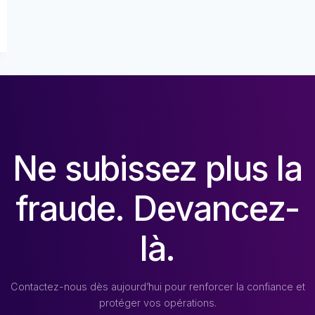
Ne subissez plus la
fraude. Devancez-
là.
Contactez-nous dès aujourd’hui pour renforcer la confiance et
protéger vos opérations.