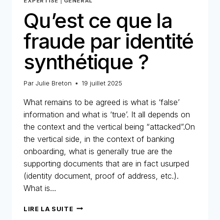
EXPERTISE
|
GENERAL
Qu’est ce que la
fraude par identité
synthétique ?
Par
Julie Breton
19 juillet 2025
What remains to be agreed is what is ‘false’
information and what is ‘true’. It all depends on
the context and the vertical being “attacked”.On
the vertical side, in the context of banking
onboarding, what is generally true are the
supporting documents that are in fact usurped
(identity document, proof of address, etc.).
What is…
QU’EST
LIRE LA SUITE
CE