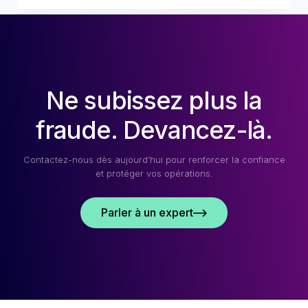
QUE
LA
FRAUDE
PAR
IDENTITÉ
SYNTHÉTIQUE
Ne subissez plus la
?
fraude. Devancez-là.
Contactez-nous dès aujourd’hui pour renforcer la confiance
et protéger vos opérations.
Parler à un expert