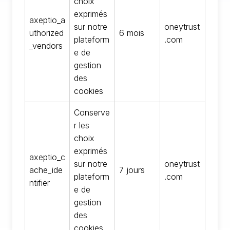
choix
exprimés
axeptio_a
sur notre
oneytrust
uthorized
6 mois
plateform
.com
_vendors
e de
gestion
des
cookies
Conserve
r les
choix
exprimés
axeptio_c
sur notre
oneytrust
ache_ide
7 jours
plateform
.com
ntifier
e de
gestion
des
cookies