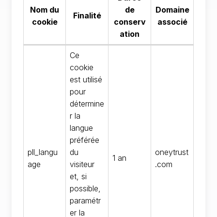
Nom du
de
Domaine
Finalité
cookie
conserv
associé
ation
Ce
cookie
est utilisé
pour
détermine
r la
langue
préférée
pll_langu
du
oneytrust
1 an
age
visiteur
.com
et, si
possible,
paramétr
er la