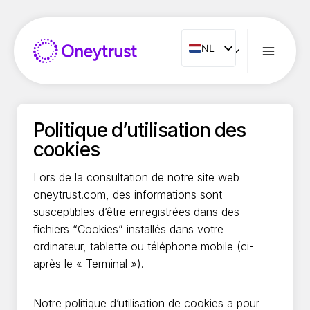
Doorgaan
naar
inhoud
NL
NL
ENG
FR
ES
Politique d’utilisation des
IT
cookies
PT
Lors de la consultation de notre site web
RO
oneytrust.com, des informations sont
susceptibles d’être enregistrées dans des
fichiers “Cookies” installés dans votre
ordinateur, tablette ou téléphone mobile (ci-
après le « Terminal »).
Notre politique d’utilisation de cookies a pour