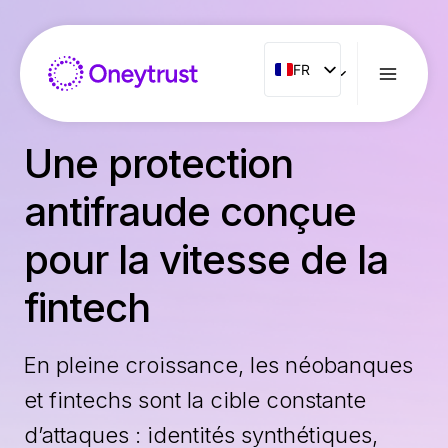
Aller
au
contenu
FR
FR
ENG
ES
Une protection
IT
antifraude conçue
NL
PT
pour la vitesse de la
RO
fintech
En pleine croissance, les néobanques
et fintechs sont la cible constante
d’attaques : identités synthétiques,