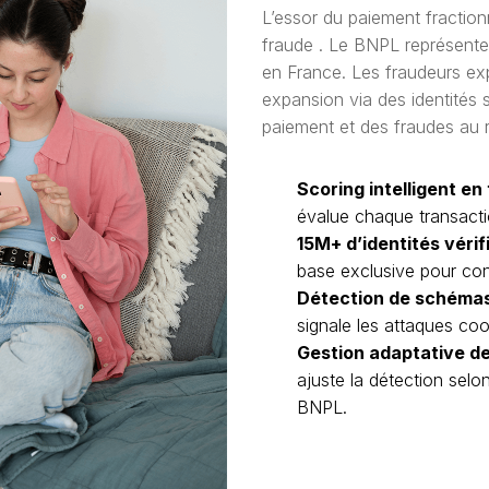
L’essor du paiement fraction
fraude . Le BNPL représent
en France. Les fraudeurs ex
expansion via des identités 
paiement et des fraudes au 
Scoring intelligent en
évalue chaque transactio
15M+ d’identités vérif
base exclusive pour cont
Détection de schémas
signale les attaques co
Gestion adaptative de
ajuste la détection selo
BNPL.