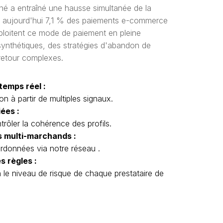
né a entraîné une hausse simultanée de la
e aujourd'hui 7,1 % des paiements e-commerce
ploitent ce mode de paiement en pleine
synthétiques, des stratégies d'abandon de
retour complexes.
 temps réel :
n à partir de multiples signaux.
iées :
rôler la cohérence des profils.
 multi-marchands :
ordonnées via notre réseau .
s règles :
n le niveau de risque de chaque prestataire de