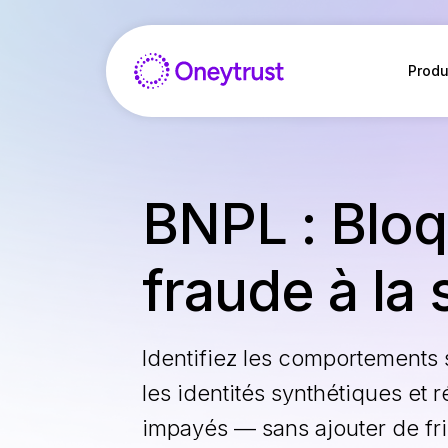
Aller
au
contenu
Produ
BNPL : Bloq
fraude à la
Identifiez les comportements 
les identités synthétiques et 
impayés — sans ajouter de fri