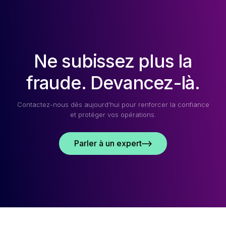
CE
QUE
VOUS
DEVEZ
SAVOIR
Ne subissez plus la
EN
2026
fraude. Devancez-là.
Contactez-nous dès aujourd’hui pour renforcer la confiance
et protéger vos opérations.
Parler à un expert