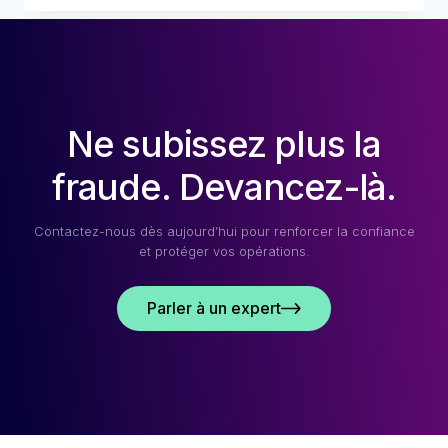
DE
LUTTE
CONTRE
LA
FRAUDE
:
Ne subissez plus la
RÉTROSPECTIVE,
MUTATIONS
ET
fraude. Devancez-là.
AVENIR
DU
E-
Contactez-nous dès aujourd’hui pour renforcer la confiance
COMMERCE
et protéger vos opérations.
Parler à un expert