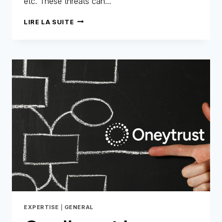
etc. These threats can…
COOKIES
LIRE LA SUITE
:
UN
ALLIÉ
MARKETING…
MAIS
AUSSI
UNE
FAILLE
POUR
LA
FRAUDE
EXPERTISE
|
GENERAL