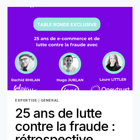
COULEUR
DE
VOTRE
FRAUDE
?
EXPERTISE
|
GENERAL
25 ans de lutte
contre la fraude :
rétrospective,