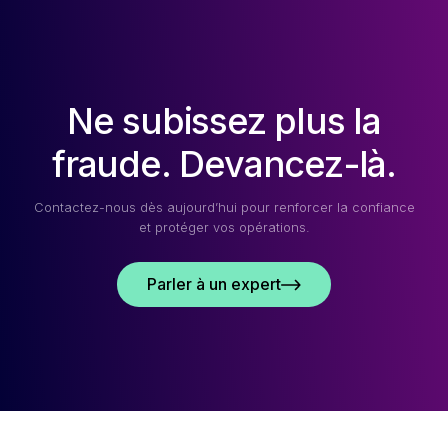
CE
QUE
VOUS
DEVEZ
SAVOIR
Ne subissez plus la
EN
2026
fraude. Devancez-là.
Contactez-nous dès aujourd’hui pour renforcer la confiance
et protéger vos opérations.
Parler à un expert