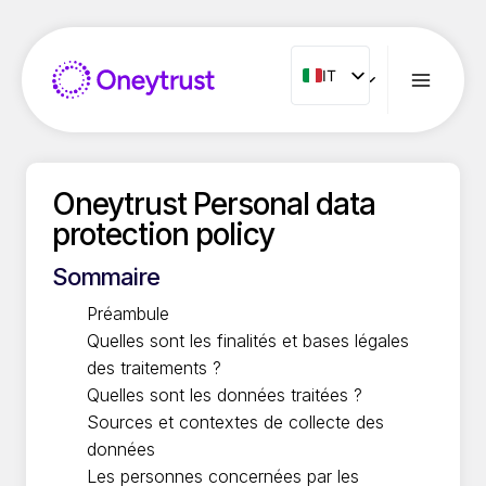
Salta
al
contenuto
IT
IT
ENG
FR
ES
Oneytrust Personal data
NL
protection policy
PT
Sommaire
RO
Préambule
Quelles sont les finalités et bases légales
des traitements ?
Quelles sont les données traitées ?
Sources et contextes de collecte des
données
Les personnes concernées par les